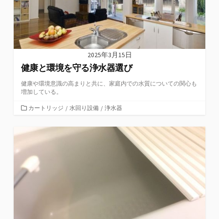
2025年3月15日
健康と環境を守る浄水器選び
健康や環境意識の高まりと共に、家庭内での水質についての関心も
増加している。
カ
カートリッジ
/
水回り設備
/
浄水器
テ
ゴ
リ
ー