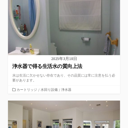
リ
ー
2025年3月18日
浄水器で得る生活水の質向上法
水は生活に欠かせない存在であり、その品質には常に注意を払う必
要があります。
カ
カートリッジ
/
水回り設備
/
浄水器
テ
ゴ
リ
ー