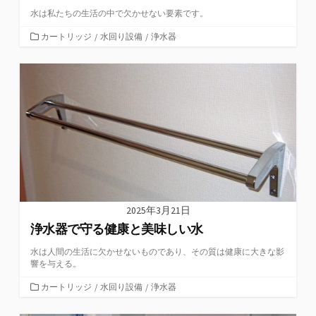
水は私たちの生活の中で欠かせない要素です。
カ
カートリッジ
/
水回り設備
/
浄水器
テ
ゴ
リ
ー
2025年3月21日
浄水器で守る健康と美味しい水
水は人間の生活に欠かせないものであり、その質は健康に大きな影
響を与える。
カ
カートリッジ
/
水回り設備
/
浄水器
テ
ゴ