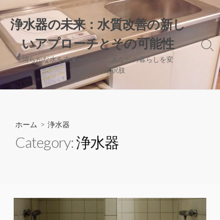
コ
ン
浄水器の未来：水質改善の新し
テ
いアプローチとその可能性
ン
検
ツ
索
清らかな水を未来へつなぐ、あなたの暮らしを変
へ
切
える新たな選択肢
り
ス
替
キ
え
ッ
プ
ホーム
> 浄水器
Category:
浄水器