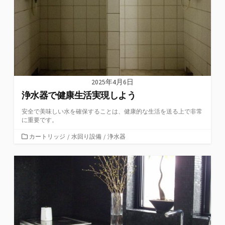
2025年4月6日
浄水器で健康生活実現しよう
安全で美味しい水を確保することは、健康的な生活を送る上で非常
に重要です。
カ
カートリッジ
/
水回り設備
/
浄水器
テ
ゴ
リ
ー