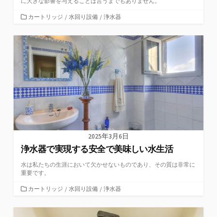
に大きな影響を与えることは言うまでもありません。
カ
カートリッジ
/
水回り設備
/
浄水器
テ
ゴ
リ
ー
2025年3月6日
浄水器で実現する安全で美味しい水生活
水は私たちの生涯において欠かせないものであり、その質は非常に
重要です。
カ
カートリッジ
/
水回り設備
/
浄水器
テ
ゴ
リ