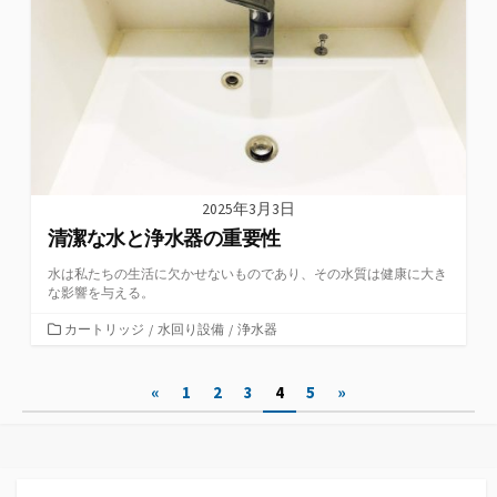
ー
2025年3月3日
清潔な水と浄水器の重要性
水は私たちの生活に欠かせないものであり、その水質は健康に大き
な影響を与える。
カ
カートリッジ
/
水回り設備
/
浄水器
テ
ゴ
投
«
1
2
3
4
5
»
リ
ー
稿
の