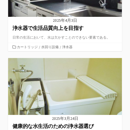
2025年4月3日
浄水器で生活品質向上を目指す
日常の生活において、水は欠かすことのできない要素である。
カ
カートリッジ
/
水回り設備
/
浄水器
テ
ゴ
リ
ー
2025年3月24日
健康的な水生活のための浄水器選び