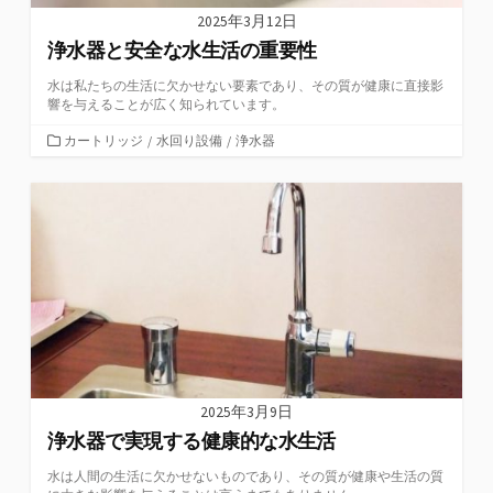
2025年3月12日
浄水器と安全な水生活の重要性
水は私たちの生活に欠かせない要素であり、その質が健康に直接影
響を与えることが広く知られています。
カ
カートリッジ
/
水回り設備
/
浄水器
テ
ゴ
リ
ー
2025年3月9日
浄水器で実現する健康的な水生活
水は人間の生活に欠かせないものであり、その質が健康や生活の質