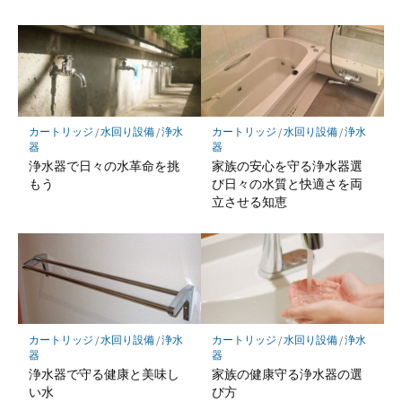
カートリッジ
/
水回り設備
/
浄水
カートリッジ
/
水回り設備
/
浄水
器
器
浄水器で日々の水革命を挑
家族の安心を守る浄水器選
もう
び日々の水質と快適さを両
立させる知恵
カートリッジ
/
水回り設備
/
浄水
カートリッジ
/
水回り設備
/
浄水
器
器
浄水器で守る健康と美味し
家族の健康守る浄水器の選
い水
び方