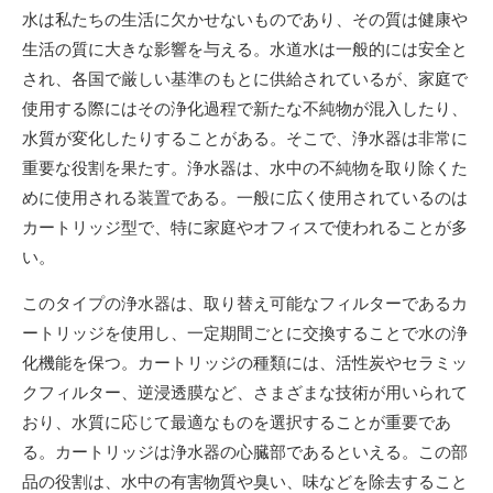
新
水は私たちの生活に欠かせないものであり、その質は健康や
日
生活の質に大きな影響を与える。
水道水は一般的には安全と
され、各国で厳しい基準のもとに供給されているが、家庭で
使用する際にはその浄化過程で新たな不純物が混入したり、
水質が変化したりすることがある。そこで、浄水器は非常に
重要な役割を果たす。浄水器は、水中の不純物を取り除くた
めに使用される装置である。一般に広く使用されているのは
カートリッジ型で、特に家庭やオフィスで使われることが多
い。
このタイプの浄水器は、取り替え可能なフィルターであるカ
ートリッジを使用し、一定期間ごとに交換することで水の浄
化機能を保つ。カートリッジの種類には、活性炭やセラミッ
クフィルター、逆浸透膜など、さまざまな技術が用いられて
おり、水質に応じて最適なものを選択することが重要であ
る。カートリッジは浄水器の心臓部であるといえる。この部
品の役割は、水中の有害物質や臭い、味などを除去すること