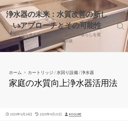
コ
ン
浄水器の未来：水質改善の新し
テ
いアプローチとその可能性
ン
検
ツ
索
清らかな水を未来へつなぐ、あなたの暮らしを変
へ
切
える新たな選択肢
り
ス
替
キ
え
ッ
プ
ホーム
>
カートリッジ
/
水回り設備
/
浄水器
家庭の水質向上浄水器活用法
公
最
投
2025年5月24日
2025年4月23日
KOGURE
開
終
稿
日
更
者