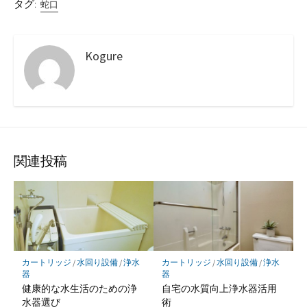
タグ:
蛇口
Kogure
関連投稿
カートリッジ
/
水回り設備
/
浄水
カートリッジ
/
水回り設備
/
浄水
器
器
健康的な水生活のための浄
自宅の水質向上浄水器活用
水器選び
術