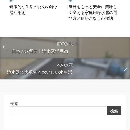
器
器
健康的な生活のための浄水
毎日をもっと安全に美味し
器活用術
く変える家庭用浄水器の選
び方と使いこなしの秘訣
前の投稿
自宅の水質向上浄水器活用術
次の投稿
浄水器で実現するおいしい水生活
検索
検索