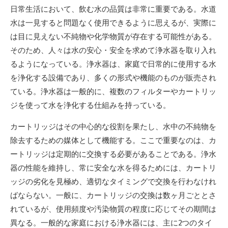
新
日常生活において、飲む水の品質は非常に重要である。
水道
日
水は一見すると問題なく使用できるように思えるが、実際に
は目に見えない不純物や化学物質が存在する可能性がある。
そのため、人々は水の安心・安全を求めて浄水器を取り入れ
るようになっている。浄水器は、家庭で日常的に使用する水
を浄化する設備であり、多くの形式や機能のものが販売され
ている。浄水器は一般的に、複数のフィルターやカートリッ
ジを使って水を浄化する仕組みを持っている。
カートリッジはその中心的な役割を果たし、水中の不純物を
除去するための媒体として機能する。ここで重要なのは、カ
ートリッジは定期的に交換する必要があることである。浄水
器の性能を維持し、常に安全な水を得るためには、カートリ
ッジの劣化を見極め、適切なタイミングで交換を行わなけれ
ばならない。一般に、カートリッジの交換は数ヶ月ごととさ
れているが、使用頻度や汚染物質の程度に応じてその期間は
異なる。一般的な家庭における浄水器には、主に2つのタイ