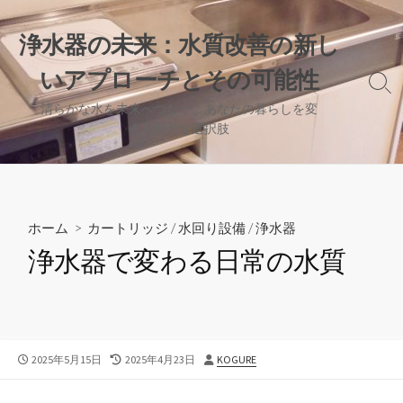
コ
ン
浄水器の未来：水質改善の新し
テ
いアプローチとその可能性
ン
検
ツ
索
清らかな水を未来へつなぐ、あなたの暮らしを変
へ
切
える新たな選択肢
り
ス
替
キ
え
ッ
プ
ホーム
>
カートリッジ
/
水回り設備
/
浄水器
浄水器で変わる日常の水質
公
最
投
2025年5月15日
2025年4月23日
KOGURE
開
終
稿
日
更
者