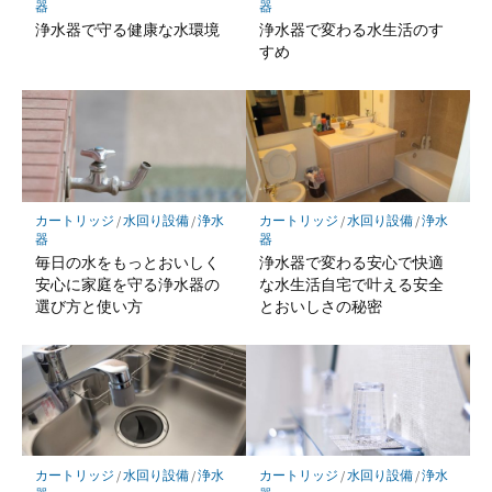
器
器
浄水器で守る健康な水環境
浄水器で変わる水生活のす
すめ
カートリッジ
/
水回り設備
/
浄水
カートリッジ
/
水回り設備
/
浄水
器
器
毎日の水をもっとおいしく
浄水器で変わる安心で快適
安心に家庭を守る浄水器の
な水生活自宅で叶える安全
選び方と使い方
とおいしさの秘密
カートリッジ
/
水回り設備
/
浄水
カートリッジ
/
水回り設備
/
浄水