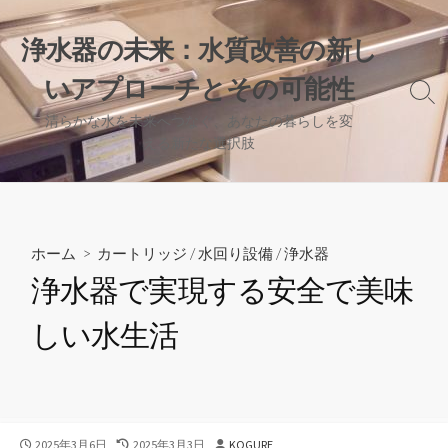
コ
ン
浄水器の未来：水質改善の新し
テ
いアプローチとその可能性
ン
検
ツ
索
清らかな水を未来へつなぐ、あなたの暮らしを変
へ
切
える新たな選択肢
り
ス
替
キ
え
ッ
プ
ホーム
>
カートリッジ
/
水回り設備
/
浄水器
浄水器で実現する安全で美味
しい水生活
公
最
投
2025年3月6日
2025年3月3日
KOGURE