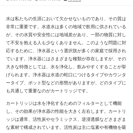
開
終
稿
日
更
者
新
水は私たちの生涯において欠かせないものであり、その質は
日
非常に重要です。
水道水は多くの地域で飲用に供されている
が、その水質や安全性には地域差があり、一部の物質に対し
て不安を抱える人も少なくありません。このような問題に対
応するために、浄水器という選択肢が多くの家庭で採用され
ています。浄水器にはさまざまな種類が存在しますが、その
大きな特徴としては、水を浄化し、飲みやすくすることが挙
げられます。浄水器は水道の蛇口につけるタイプやカウンタ
ータイプ、ポット型などの形態がありますが、どのタイプに
も共通して重要なのがカートリッジです。
カートリッジは水を浄化するためのフィルターとして機能
し、その効果が浄水器の性能を大きく左右します。カートリ
ッジは通常、活性炭やセラミックス、逆浸透膜などさまざま
な素材で構成されています。活性炭は主に塩素や有機物を吸