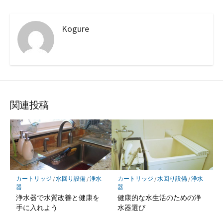
Kogure
関連投稿
カートリッジ
/
水回り設備
/
浄水
カートリッジ
/
水回り設備
/
浄水
器
器
浄水器で水質改善と健康を
健康的な水生活のための浄
手に入れよう
水器選び