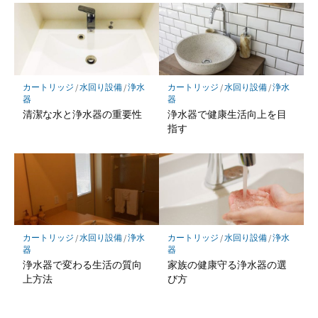
カートリッジ
/
水回り設備
/
浄水
カートリッジ
/
水回り設備
/
浄水
器
器
清潔な水と浄水器の重要性
浄水器で健康生活向上を目
指す
カートリッジ
/
水回り設備
/
浄水
カートリッジ
/
水回り設備
/
浄水
器
器
浄水器で変わる生活の質向
家族の健康守る浄水器の選
上方法
び方