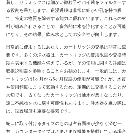
着し、セラミックスは細かい微粒子やバイ菌をフィルターす
る役割を果たします。逆浸透膜は非常に細かい孔を持つ膜
で、特定の物質を除去する能力に優れています。これらの材
料が組み合わさることで、多角的に水を浄化することが可能
になり、その結果、飲み水としての安全性が向上します。
日常的に使用するにあたり、カートリッジの交換は非常に重
要です。多くの浄水器は、カートリッジの使用限度や交換時
期を表示する機能を備えているが、その使用に関する詳細は
取扱説明書を参照することをお勧めします。一般的には、カ
ートリッジは1ヶ月から6ヶ月程度の使用が可能ですが、水質
や使用頻度によって変動するため、定期的に交換することが
大切です。古くなったカートリッジは通水が悪くなったり、
逆に不純物を水に戻す可能性もあります。浄水器を選ぶ際に
は、設置場所も重要な要素です。
蛇口に取り付けるタイプのものは占有面積が少なく済む一
方、カウンタータイプはさまざまな機能を搭載している場合